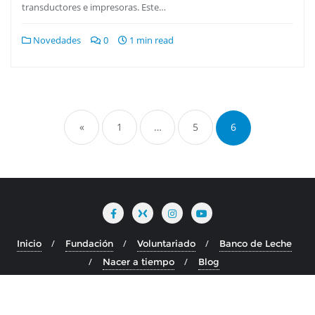
transductores e impresoras. Este…
Novedades
0
1 min read
«
1
…
5
6
Inicio
Fundación
Voluntariado
Banco de Leche
Nacer a tiempo
Blog
Copyright ©2026 Fundación Álvarez Caldeyro Barcia . All rights
reserved.
Powered by
WordPress
Designed by
Bizberg Themes