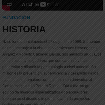
FUNDACIÓN
HISTORIA
Nace fundamentalmente el 17 de junio de 1999. Su nombre
es en homenaje a la obra de los profesores Hérmogenes
Álvarez y Roberto Caldeyro Barcia, dos médicos uruguayos,
docentes e investigadores, que dedicaron su vida a
desarrollar y difundir la perinatología a nivel mundial. Su
misión es la prevención, supervivencia y desarrollo de los
nacimientos prematuros que nacen o son derivados al
Centro Hospitalario Pereira Rossell. Día a día, su gran
equipo de médicos especializados y colaboradores,
trabajan en el diseño e implementación de proyectos
sociales y de atención médica.