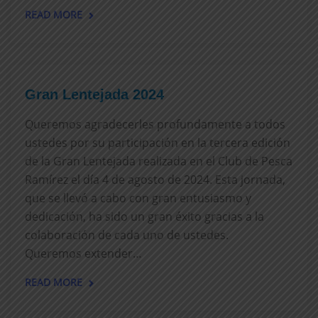
READ MORE
Gran Lentejada 2024
Queremos agradecerles profundamente a todos
ustedes por su participación en la tercera edición
de la Gran Lentejada realizada en el Club de Pesca
Ramírez el día 4 de agosto de 2024. Esta jornada,
que se llevó a cabo con gran entusiasmo y
dedicación, ha sido un gran éxito gracias a la
colaboración de cada uno de ustedes.
Queremos extender…
READ MORE