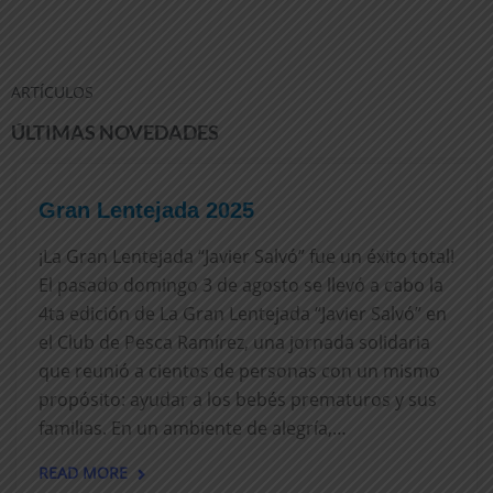
ARTÍCULOS
ÚLTIMAS NOVEDADES
Gran Lentejada 2025
¡La Gran Lentejada “Javier Salvó” fue un éxito total!
El pasado domingo 3 de agosto se llevó a cabo la
4ta edición de La Gran Lentejada “Javier Salvó” en
el Club de Pesca Ramírez, una jornada solidaria
que reunió a cientos de personas con un mismo
propósito: ayudar a los bebés prematuros y sus
familias. En un ambiente de alegría,…
READ MORE