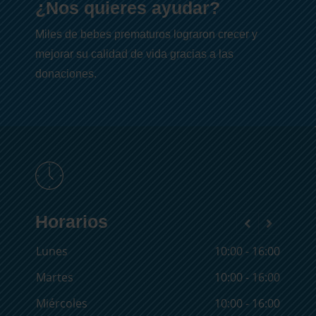
¿Nos quieres ayudar?
Miles de bebes prematuros lograron crecer y
mejorar su calidad de vida gracias a las
donaciones.
Miércoles
10:00 - 16:00
Jueves
10:00 - 16:00
Horarios
Viernes
10:00 - 16:00
Lunes
10:00 - 16:00
Martes
10:00 - 16:00
Miércoles
10:00 - 16:00