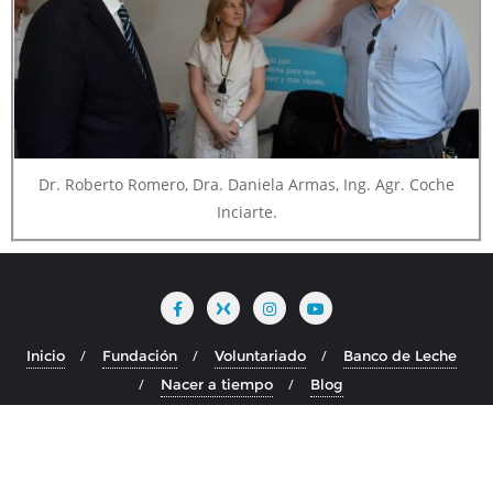
Dr. Roberto Romero, Dra. Daniela Armas, Ing. Agr. Coche
Inciarte.
Inicio
Fundación
Voluntariado
Banco de Leche
Nacer a tiempo
Blog
Copyright ©2026 Fundación Álvarez Caldeyro Barcia . All rights
reserved.
Powered by
WordPress
Designed by
Bizberg Themes