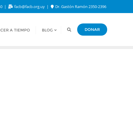
40
facb@facb.org.uy
Dr. Gastón Ramón 2350-2396
DONAR
CER A TIEMPO
BLOG