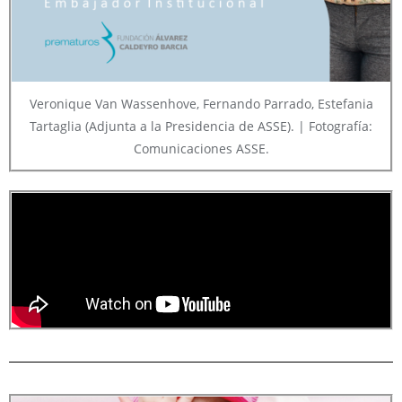
Veronique Van Wassenhove, Fernando Parrado, Estefania
Tartaglia (Adjunta a la Presidencia de ASSE). | Fotografía:
Comunicaciones ASSE.